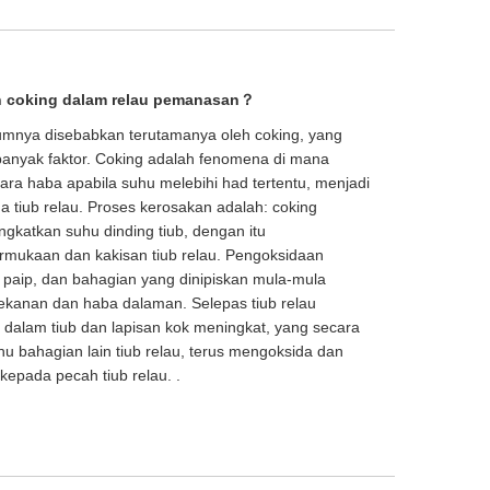
 coking dalam relau pemanasan？
mnya disebabkan terutamanya oleh coking, yang
banyak faktor. Coking adalah fenomena di mana
cara haba apabila suhu melebihi had tertentu, menjadi
 tiub relau. Proses kerosakan adalah: coking
ngkatkan suhu dinding tiub, dengan itu
mukaan dan kakisan tiub relau. Pengoksidaan
paip, dan bahagian yang dinipiskan mula-mula
tekanan dan haba dalaman. Selepas tiub relau
 dalam tiub dan lapisan kok meningkat, yang secara
u bahagian lain tiub relau, terus mengoksida dan
epada pecah tiub relau. .