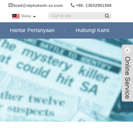
brad@alphatech-sz.com
+86- 13632961566
Malay
Hantar Pertanyaan
Hubungi Kami
Live