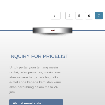
...
4
5
6
7
INQUIRY FOR PRICELIST
Untuk pertanyaan tentang mesin
Prosedur operasi keselamatan
mesin kimpalan laser
rantai, relau pemanas, mesin laser
atau senarai harga, sila tinggalkan
Kimpalan laser adalah aplikasi yang
mantap bagi banyak teknologi laser. Ia
e-mel anda kepada kami dan kami
menyinari pancaran laser dengan
akan berhubung dalam masa 24
ketumpatan tenaga yang tinggi pada d
jam.
bahagian bahan, supaya bahagian
tempatan dipanaskan dan cair, dan
kemudian disejukkan dan dipadatkan untuk membentuk