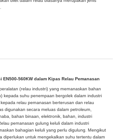
rakan bilet dalam relau biasanya merupakan jenis
.
i EN500-560KW dalam Kipas Relau Pemanasan
eralatan (relau industri) yang memanaskan bahan
m) kepada suhu penempaan bergolek dalam industri
n kepada relau pemanasan berterusan dan relau
s digunakan secara meluas dalam petroleum,
, haba, bahan binaan, elektronik, bahan, industri
 Relau pemanasan gulung keluli dalam industri
askan bahagian keluli yang perlu digulung. Mengikut
ia diperlukan untuk mengekalkan suhu tertentu dalam