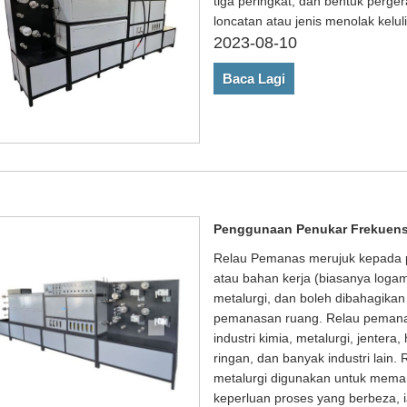
tiga peringkat, dan bentuk perge
loncatan atau jenis menolak keluli
2023-08-10
Baca Lagi
Penggunaan Penukar Frekuens
Relau Pemanas merujuk kepada p
atau bahan kerja (biasanya loga
metalurgi, dan boleh dibahagika
pemanasan ruang. Relau pemana
industri kimia, metalurgi, jentera
ringan, dan banyak industri lain.
metalurgi digunakan untuk meman
keperluan proses yang berbeza, 