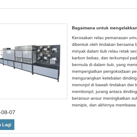
Bagaimana untuk mengelakkan
Kerosakan relau pemanasan umu
dibentuk oleh tindakan bersama 
minyak dalam tiub relau retak se
karbon bebas, dan terkumpul pada
bermula di dalam tiub, yang meni
mempergiatkan pengoksidaan per
mengurangkan ketebalan dinding 
menonjol di bawah tindakan dwi 
membonjol, jurang antara dinding
beransur-ansur meningkatkan suh
menipis, dan akhirnya membawa k
-08-07
 Lagi