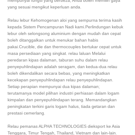
mempunyai fungsi yang berbeza, Anda boleh memilih gaya
yang sesuai mengikut keperluan anda.
Relau lebur Kehomogenan aloi yang sempurna terima kasih
kepada Sistem Pencampuran Nadi kami.Perlindungan kebuk
lebur oleh selongsong aluminium dengan mudah dan cepat
boleh ditanggalkan untuk menukar bahan habis
pakai.Crucible, die dan thermocouples bertukar cepat untuk
masa persediaan yang singkat. relau laluan Melalui
peredaran kipas dalaman, taburan suhu dalam relau
penyepuhlindapan adalah seragam, dan kedua-dua relau
boleh dikendalikan secara bebas, yang meningkatkan
kecekapan penyepuhlindapan relau penyepuhlindapan.
Setiap perapian mempunyai dua kipas dalaman;
terutamanya model pilihan industri perhiasan dalam logam
kimpalan dan penyepuhlindapan terang. Memandangkan
peningkatan terkini garis logam halus, tiada getaran dan
prestasi cemerlang.
Relau pemanas ALPHA TECHNOLOGIES dieksport ke Asia
Tenggara, Timur Tengah, Thailand, Vietnam dan lain-lain.