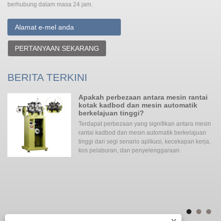
berhubung dalam masa 24 jam.
PERTANYAAN SEKARANG
BERITA TERKINI
Apakah perbezaan antara mesin rantai
kotak kadbod dan mesin automatik
berkelajuan tinggi?
gi
Terdapat perbezaan yang signifikan antara mesin
rantai kadbod dan mesin automatik berkelajuan
ada
tinggi dari segi senario aplikasi, kecekapan kerja,
an
kos pelaburan, dan penyelenggaraan. ‌‌
ita
ke
me
yan