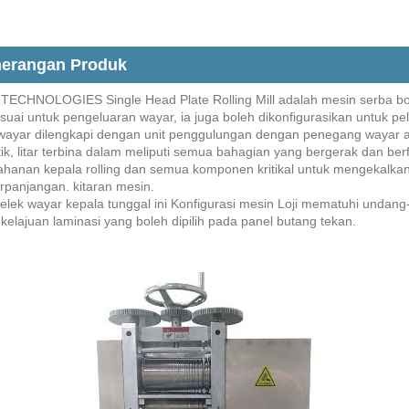
erangan Produk
ECHNOLOGIES Single Head Plate Rolling Mill adalah mesin serba bole
sesuai untuk pengeluaran wayar, ia juga boleh dikonfigurasikan untuk p
ayar dilengkapi dengan unit penggulungan dengan penegang wayar auto
ik, litar terbina dalam meliputi semua bahagian yang bergerak dan b
ahanan kepala rolling dan semua komponen kritikal untuk mengekalkan
rpanjangan. kitaran mesin.
gelek wayar kepala tunggal ini Konfigurasi mesin Loji mematuhi unda
kelajuan laminasi yang boleh dipilih pada panel butang tekan.