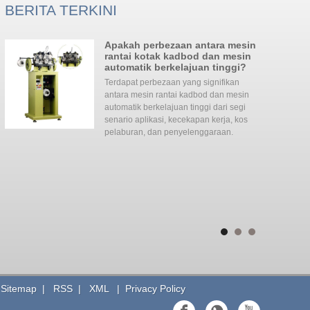
BERITA TERKINI
Apakah perbezaan antara mesin
rantai kotak kadbod dan mesin
automatik berkelajuan tinggi?
Terdapat perbezaan yang signifikan
antara mesin rantai kadbod dan mesin
automatik berkelajuan tinggi dari segi
ua
senario aplikasi, kecekapan kerja, kos
pelaburan, dan penyelenggaraan. ‌‌
merata denga
minit, bilas 
gigi yang di
an
di sepanjang 
|
Sitemap
|
RSS
|
XML
|
Privacy Policy