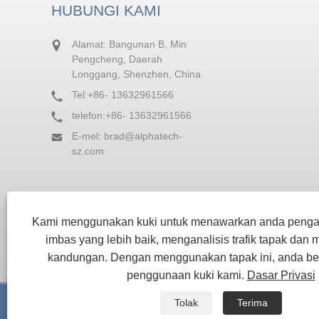
HUBUNGI KAMI
Alamat: Bangunan B, Min
Pengcheng, Daerah
Longgang, Shenzhen, China
Tel:
+86- 13632961566
telefon:
+86- 13632961566
E-mel:
brad@alphatech-
sz.com
Kami menggunakan kuki untuk menawarkan anda pen
imbas yang lebih baik, menganalisis trafik tapak dan
kandungan. Dengan menggunakan tapak ini, anda be
penggunaan kuki kami.
Dasar Privasi
Hak Cipta © 2023 Shenzhen Alpha Tech Co., Ltd. - Mesin R
Tolak
Terima