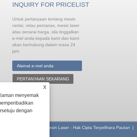
INQUIRY FOR PRICELIST
Untuk pertanyaan tentang mesin
Prosedur operasi keselamatan
mesin kimpalan laser
rantai, relau pemanas, mesin laser
atau senarai harga, sila tinggalkan
Kimpalan laser adalah aplikasi yang
mantap bagi banyak teknologi laser. Ia
e-mel anda kepada kami dan kami
menyinari pancaran laser dengan
akan berhubung dalam masa 24
ketumpatan tenaga yang tinggi pada d
jam.
bahagian bahan, supaya bahagian
tempatan dipanaskan dan cair, dan
kemudian disejukkan dan dipadatkan untuk membentuk
keseluruhan. Dalam proses penggunaan, untuk memastikan
keselamatan pengendali, kita perlu menguasai beberapa peratur
PERTANYAAN SEKARANG
operasi yang selamat dalam proses mengendalikan mesin
kimpalan laser. Berikut akan menerangkan kepada anda prosedur
X
operasi selamat mesin kimpalan laser
galaman menyemak
 memperibadikan
rsetuju dengan
antai, Relau Pemanas, Mesin Laser - Hak Cipta Terpelihara
Pautan