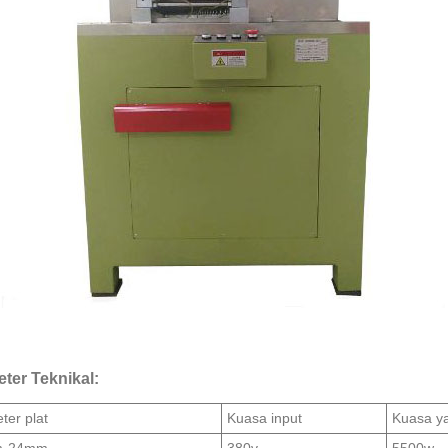
ter Teknikal:
ter plat
Kuasa input
Kuasa ya
m-24mm
380v
5500w