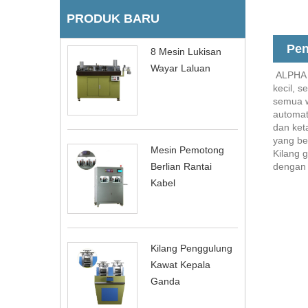
PRODUK BARU
Pen
8 Mesin Lukisan
Wayar Laluan
ALPHA T
kecil, 
semua w
automat
dan ket
yang be
Mesin Pemotong
Kilang 
dengan 
Berlian Rantai
Kabel
Kilang Penggulung
Kawat Kepala
Ganda