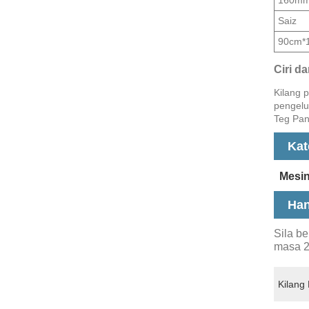
Saiz
90cm*
Ciri d
Kilang 
pengelu
Teg Pan
Kat
Mesin
Han
Sila b
masa 2