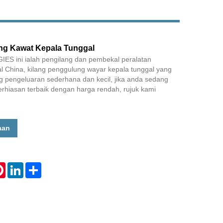
ng Kawat Kepala Tunggal
 ini ialah pengilang dan pembekal peralatan
al China, kilang penggulung wayar kepala tunggal yang
ng pengeluaran sederhana dan kecil, jika anda sedang
erhiasan terbaik dengan harga rendah, rujuk kami
aan
tsApp
Pinterest
LinkedIn
Share