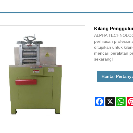
Kilang Penggulu
ALPHA TECHNOLOGIES
perhiasan profesion
ditujukan untuk kila
mencari peralatan p
sekarang!
Hantar Pertany
Facebook
X
Wha