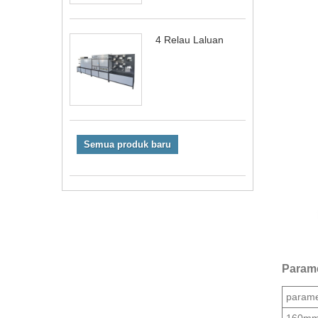
4 Relau Laluan
Semua produk baru
Parame
parame
160m