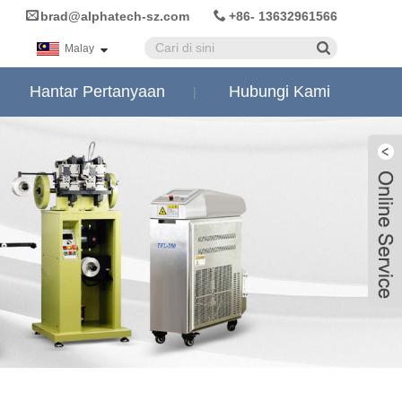
brad@alphatech-sz.com
+86- 13632961566
Malay
Hantar Pertanyaan
Hubungi Kami
Live