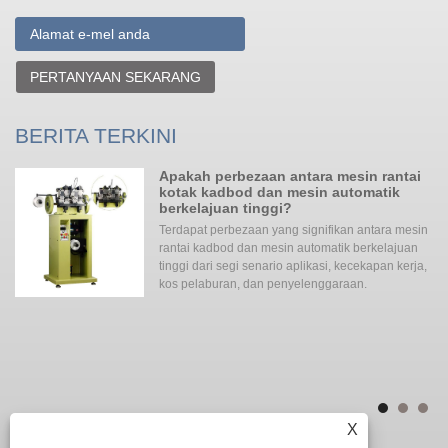
PERTANYAAN SEKARANG
BERITA TERKINI
Apakah perbezaan antara mesin rantai
kotak kadbod dan mesin automatik
berkelajuan tinggi?
gi
Terdapat perbezaan yang signifikan antara mesin
rantai kadbod dan mesin automatik berkelajuan
ada
tinggi dari segi senario aplikasi, kecekapan kerja,
an
kos pelaburan, dan penyelenggaraan. ‌‌
ita
ke
me
yan
X