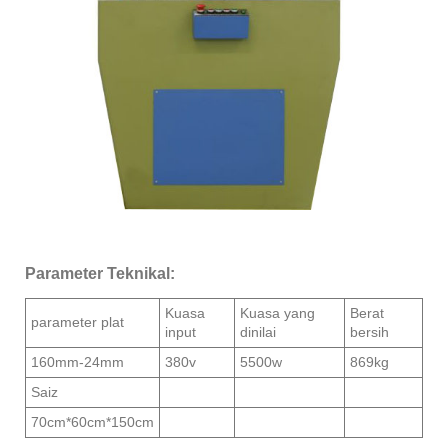
Parameter Teknikal:
Kuasa
Kuasa yang
Berat
parameter plat
input
dinilai
bersih
160mm-24mm
380v
5500w
869kg
Saiz
70cm*60cm*150cm