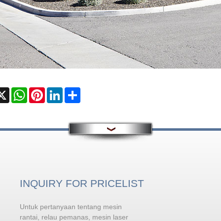
cebook
X
WhatsApp
Pinterest
LinkedIn
Share
INQUIRY FOR PRICELIST
Untuk pertanyaan tentang mesin
Prosedur operasi keselamatan
mesin kimpalan laser
rantai, relau pemanas, mesin laser