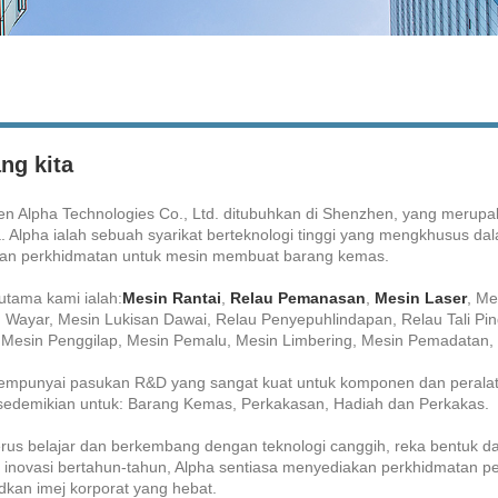
ng kita
n Alpha Technologies Co., Ltd. ditubuhkan di Shenzhen, yang merupak
a. Alpha ialah sebuah syarikat berteknologi tinggi yang mengkhusus 
dan perkhidmatan untuk mesin membuat barang kemas.
utama kami ialah:
Mesin Rantai
,
Relau Pemanasan
,
Mesin Laser
, Me
n Wayar, Mesin Lukisan Dawai, Relau Penyepuhlindapan, Relau Tali P
, Mesin Penggilap, Mesin Pemalu, Mesin Limbering, Mesin Pemadatan, 
mpunyai pasukan R&D yang sangat kuat untuk komponen dan peralata
 sedemikian untuk: Barang Kemas, Perkakasan, Hadiah dan Perkakas.
erus belajar dan berkembang dengan teknologi canggih, reka bentuk da
 inovasi bertahun-tahun, Alpha sentiasa menyediakan perkhidmatan pe
kan imej korporat yang hebat.