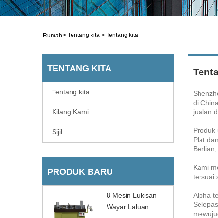
>
Tentang kita
>
Tentang kita
Rumah
TENTANG KITA
Tenta
Tentang kita
Shenzhe
di Chin
Kilang Kami
jualan 
Produk 
Sijil
Plat da
Berlian
Kami me
PRODUK BARU
tersuai
8 Mesin Lukisan
Alpha t
Selepas
Wayar Laluan
mewujud