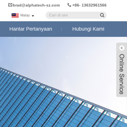
brad@alphatech-sz.com
+86- 13632961566
Malay
Hantar Pertanyaan
Hubungi Kami
Live