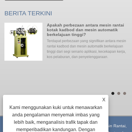
BERITA TERKINI
Apakah perbezaan antara mesin rantai
kotak kadbod dan mesin automatik
berkelajuan tinggi?
gi
Terdapat perbezaan yang signifikan antara mesin
rantai kadbod dan mesin automatik berkelajuan
ada
tinggi dari segi senario aplikasi, kecekapan kerja,
an
kos pelaburan, dan penyelenggaraan. ‌‌
ita
ke
me
yan
X
Kami menggunakan kuki untuk menawarkan
anda pengalaman menyemak imbas yang
lebih baik, menganalisis trafik tapak dan
Hak Cipta © 2023 Shenzhen Alpha Tech Co., Ltd. - Mesin Rantai,
memperibadikan kandungan. Dengan