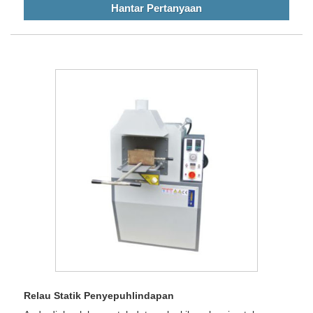
Hantar Pertanyaan
Relau Statik Penyepuhlindapan