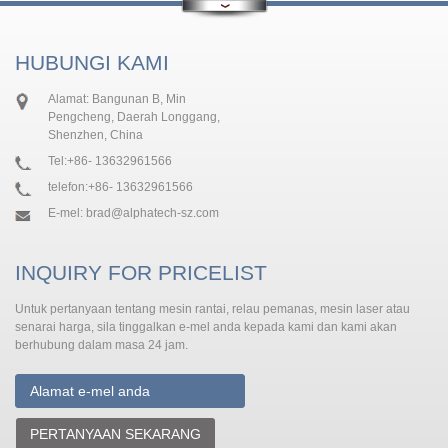
HUBUNGI KAMI
Alamat: Bangunan B, Min
Pengcheng, Daerah Longgang,
Shenzhen, China
Tel:
+86- 13632961566
telefon:
+86- 13632961566
E-mel:
brad@alphatech-sz.com
INQUIRY FOR PRICELIST
Untuk pertanyaan tentang mesin rantai, relau pemanas, mesin laser atau
senarai harga, sila tinggalkan e-mel anda kepada kami dan kami akan
berhubung dalam masa 24 jam.
PERTANYAAN SEKARANG