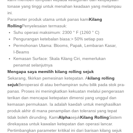
tonase yang tinggi untuk menahan keadaan yang melampau
ini.
Parameter produk utama untuk panas kami
Kilang
Rolling
Penyelesaian termasuk:
Suhu operasi maksimum: 2300 ° F (1260 ° C)
Pengurangan ketebalan biasa:> 50% setiap pas
Permohonan Utama: Blooms, Papak, Lembaran Kasar,
I-Beams
Kemasan Surface: Skala Kilang Ciri, memerlukan
penamat selanjutnya
Mengapa saya memilih kilang rolling sejuk
Sekarang, fikirkan pemesinan ketepatan. A
kilang rolling
sejuk
Beroperasi di atau berhampiran suhu bilik pada stok pra-
panas. Proses ini meningkatkan kekuatan melalui pengerasan
terikan dan mencapai ketepatan dimensi yang unggul dan
kemasan permukaan. Ia adalah kaedah untuk menghasilkan
produk akhir di mana penampilan dan toleransi yang tepat
tidak boleh dirunding. Kami
Alpha
sejuk
Kilang Rolling
Sistem
direkayasa untuk kawalan ketepatan dan operasi lancar.
Pertimbangkan parameter kritikal ini dari barisan kilang sejuk