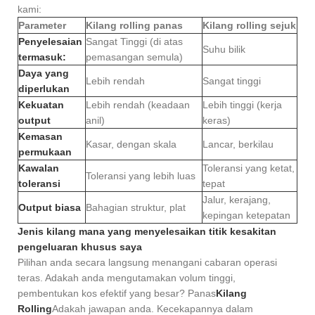
kami:
Parameter
Kilang rolling panas
Kilang rolling sejuk
Penyelesaian
Sangat Tinggi (di atas
Suhu bilik
termasuk:
pemasangan semula)
Daya yang
Lebih rendah
Sangat tinggi
diperlukan
Kekuatan
Lebih rendah (keadaan
Lebih tinggi (kerja
output
anil)
keras)
Kemasan
Kasar, dengan skala
Lancar, berkilau
permukaan
Kawalan
Toleransi yang ketat,
Toleransi yang lebih luas
toleransi
tepat
Jalur, kerajang,
Output biasa
Bahagian struktur, plat
kepingan ketepatan
Jenis kilang mana yang menyelesaikan titik kesakitan
pengeluaran khusus saya
Pilihan anda secara langsung menangani cabaran operasi
teras. Adakah anda mengutamakan volum tinggi,
pembentukan kos efektif yang besar? Panas
Kilang
Rolling
Adakah jawapan anda. Kecekapannya dalam