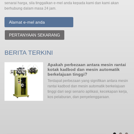
senarai harga, sila tinggalkan e-mel anda kepada kami dan kami akan
berhubung dalam masa 24 jam.
PERTANYAAN SEKARANG
BERITA TERKINI
Apakah perbezaan antara mesin rantai
kotak kadbod dan mesin automatik
berkelajuan tinggi?
gi
Terdapat perbezaan yang signifikan antara mesin
rantai kadbod dan mesin automatik berkelajuan
ada
tinggi dari segi senario aplikasi, kecekapan kerja,
an
kos pelaburan, dan penyelenggaraan. ‌‌
ita
ke
me
yan