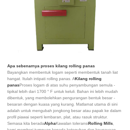
Apa sebenarnya proses kilang rolling panas
Bayangkan membentuk logam seperti membentuk tanah liat
hangat. Itulah intipati rolling panas. A
Kilang rolling
panas
Proses logam di atas suhu penyambungan semula -
tipikal lebih dari 1700 ° F untuk keluli. Bahan ini lebih mudah
dibentuk, yang membolehkan pengurangan bentuk besar -
besaran dengan kuasa yang kurang. Matlamat utama di sini
adalah untuk mengubah jongkong besar atau papak ke dalam
profil piawai seperti lembaran, plat, atau rasuk struktur.
Semasa kita berada
Alpha
Kawalan toleransi
Rolling Mills
,
kami memberi tumpuan kepada keteguhan dan keupayaan