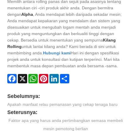
Memilih antara rolling panas dan sejuk pada asasnya tentang
menentukan ciri -ciri produk akhir anda. Dengan bermitra
dengan
Alpha
, Anda mendapat lebih daripada sekadar mesin;
Anda mendapat kepakaran yang mendalam dan sistem yang
disesuaikan untuk mengubah logam mentah anda menjadi
produk yang menguntungkan dan berkualiti tinggi dengan
cekap. Bersedia untuk menentukan yang sempurna
Kilang
Rolling
untuk lantai kilang anda? Kami berada di sini untuk
membimbing anda.
Hubungi kami
Hari ini dengan spesifikasi
projek anda untuk konsultasi dan kutipan terperinci. Mari kita
membentuk masa depan pembuatan anda bersama -sama.
Facebook
X
WhatsApp
Pinterest
LinkedIn
Share
Sebelumnya:
Apakah manfaat relau pemanasan yang cekap tenaga baru
Seterusnya:
Faktor apa yang harus anda pertimbangkan semasa membeli
mesin pemotong berlian